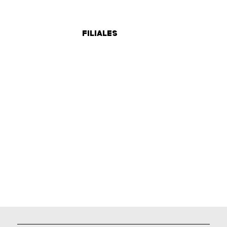
filiales