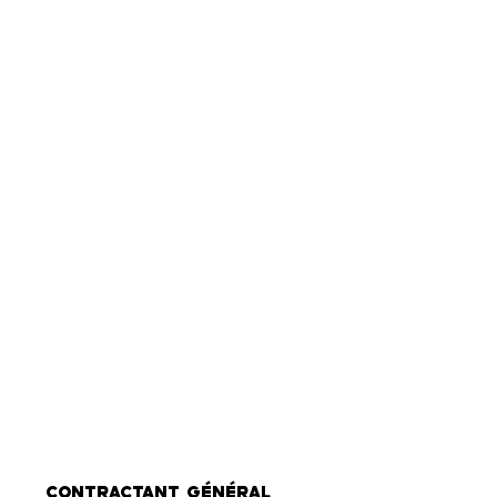
CONTRACTANT général